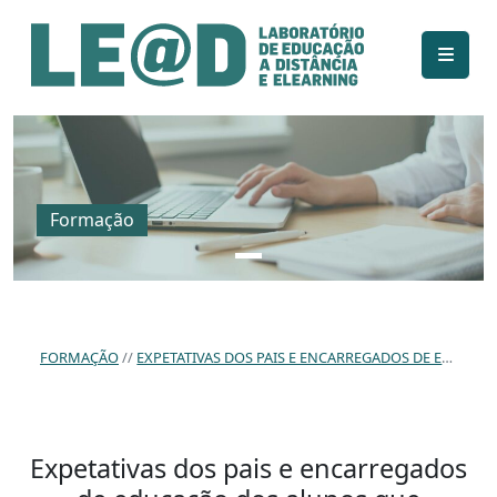
Ir para o conteúdo principal
Informações de acessibilidade
Mapa do site
Formação
FORMAÇÃO
EXPETATIVAS DOS PAIS E ENCARREGADOS DE EDUCAÇÃO DOS ALUNOS QUE FREQUENTAM O ENSINO PRIMÁRIO NUM COLÉGIO EM ANGOLA
Expetativas dos pais e encarregados