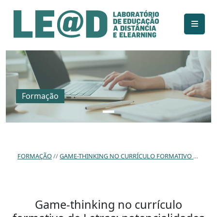
Ir para o conteúdo principal
Informações de acessibilidade
Mapa do site
Formação
FORMAÇÃO
GAME-THINKING NO CURRÍCULO FORMATIVO DE LETRAS: POTENCIALIDADES E FRAGILIDADES EM CURSOS DE EXTENSÃO UNIVERSITÁRIA.
Game-thinking no currículo