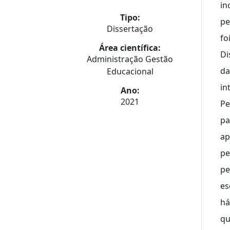
in
Tipo:
pe
Dissertação
fo
Área científica:
Di
Administração Gestão
da
Educacional
in
Ano:
2021
Pe
pa
ap
pe
pe
es
há
qu