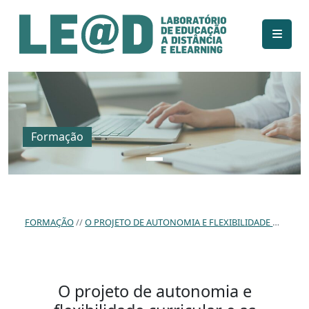
Ir para o conteúdo principal
Informações de acessibilidade
Mapa do site
Formação
FORMAÇÃO
O PROJETO DE AUTONOMIA E FLEXIBILIDADE CURRICULAR E AS ESTRATÉGIAS DE ENSINO-APRENDIZAGEM: ESTUDO EXPLORATÓRIO NUM AGRUPAMENTO DE ESCOLAS.
O projeto de autonomia e