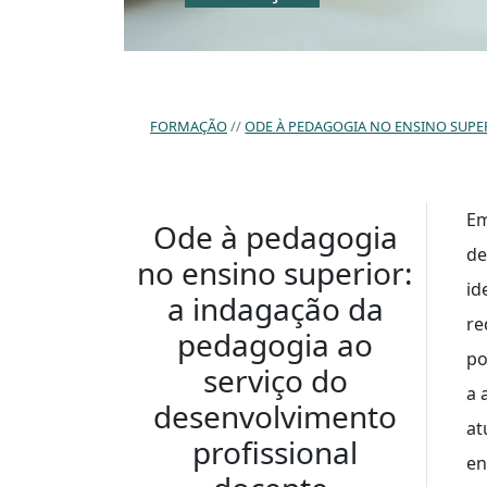
FORMAÇÃO
ODE À PEDAGOGIA NO ENSINO SUPE
Em
Ode à pedagogia
de
no ensino superior:
id
a indagação da
re
pedagogia ao
po
serviço do
a 
desenvolvimento
at
profissional
en