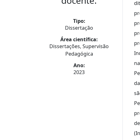
docente.
di
pr
Tipo:
pr
Dissertação
pr
Área científica:
pr
Dissertações, Supervisão
In
Pedagógica
na
Ano:
2023
Pe
da
sã
Pe
pr
de
(I