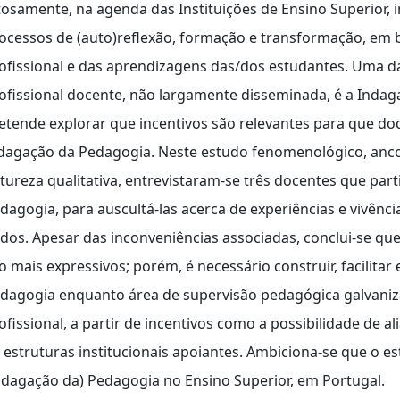
tosamente, na agenda das Instituições de Ensino Superior
ocessos de (auto)reflexão, formação e transformação, em 
ofissional e das aprendizagens das/dos estudantes. Uma d
ofissional docente, não largamente disseminada, é a Inda
etende explorar que incentivos são relevantes para que do
dagação da Pedagogia. Neste estudo fenomenológico, anco
tureza qualitativa, entrevistaram-se três docentes que pa
dagogia, para auscultá-las acerca de experiências e vivênc
dos. Apesar das inconveniências associadas, conclui-se qu
o mais expressivos; porém, é necessário construir, facilita
dagogia enquanto área de supervisão pedagógica galvani
ofissional, a partir de incentivos como a possibilidade de al
 estruturas institucionais apoiantes. Ambiciona-se que o e
ndagação da) Pedagogia no Ensino Superior, em Portugal.