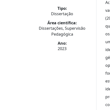
Ac
Tipo:
va
Dissertação
(2
Área científica:
qu
Dissertações, Supervisão
os
Pedagógica
um
Ano:
2023
id
gé
op
fo
es
id
pr
co