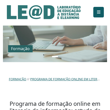
Ir para o conteúdo principal
Informações de acessibilidade
Mapa do site
Formação
FORMAÇÃO
PROGRAMA DE FORMAÇÃO ONLINE EM LITERACIA DA INFORMAÇÃO: ESTUDO DE CASO NOS AÇORES.
Programa de formação online em