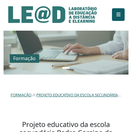
Ir para o conteúdo principal
Informações de acessibilidade
Mapa do site
Formação
FORMAÇÃO
PROJETO EDUCATIVO DA ESCOLA SECUNDÁRIA PEDRO CORSINO DE AZEVEDO – TARRAFAL DE SÃO NICOLAU: CONTRIBUTOS PARA A SUA ELABORAÇÃO.
Projeto educativo da escola