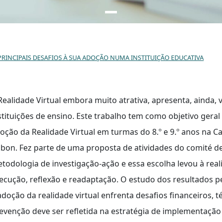
PRINCIPAIS DESAFIOS À SUA ADOÇÃO NUMA INSTITUIÇÃO EDUCATIVA
Realidade Virtual embora muito atrativa, apresenta, ainda,
stituições de ensino. Este trabalho tem como objetivo gera
oção da Realidade Virtual em turmas do 8.º e 9.º anos na Ca
sbon. Fez parte de uma proposta de atividades do comité d
todologia de investigação-ação e essa escolha levou à real
ecução, reflexão e readaptação. O estudo dos resultados pe
adoção da realidade virtual enfrenta desafios financeiros, t
evenção deve ser refletida na estratégia de implementaçã