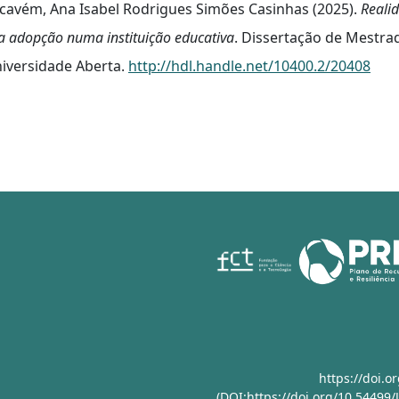
cavém, Ana Isabel Rodrigues Simões Casinhas (2025).
Reali
a adopção numa instituição educativa
. Dissertação de Mestr
iversidade Aberta.
http://hdl.handle.net/10400.2/20408
https://doi.
(DOI:https://doi.org/10.54499