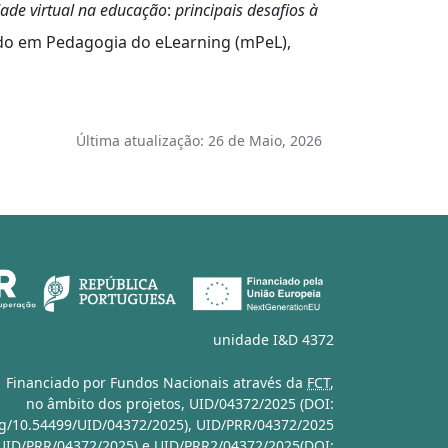
dade virtual na educação
:
principais desafios à
ado em Pedagogia do eLearning (mPeL),
Última atualização: 26 de Maio, 2026
unidade I&D 4372
Financiado por Fundos Nacionais através da
FCT
,
no âmbito dos projetos,
UID/04372/2025 (DOI:
org/10.54499/UID/04372/2025)
,
UID/PRR/04372/2025
/UID/PRR/04372/2025)
e
UID/PRR2/04372/2025(DOI: