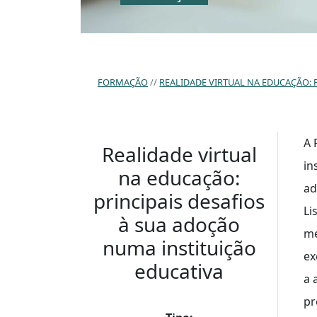
FORMAÇÃO
REALIDADE VIRTUAL NA EDUCAÇÃO: 
A 
Realidade virtual
in
na educação:
ad
principais desafios
Li
à sua adoção
me
numa instituição
ex
educativa
a 
pr