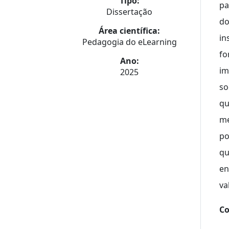
Tipo:
pa
Dissertação
do
Área científica:
in
Pedagogia do eLearning
fo
Ano:
im
2025
so
qu
me
po
qu
en
va
Co