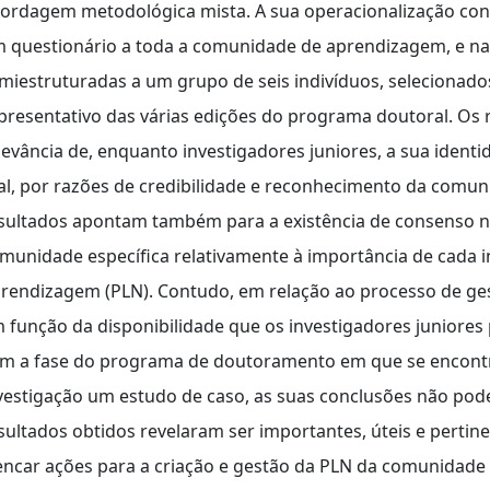
ordagem metodológica mista. A sua operacionalização cons
 questionário a toda a comunidade de aprendizagem, e na 
miestruturadas a um grupo de seis indivíduos, selecionados
presentativo das várias edições do programa doutoral. Os
levância de, enquanto investigadores juniores, a sua identid
al, por razões de credibilidade e reconhecimento da comuni
sultados apontam também para a existência de consenso 
munidade específica relativamente à importância de cada 
rendizagem (PLN). Contudo, em relação ao processo de ges
 função da disponibilidade que os investigadores juniore
m a fase do programa de doutoramento em que se encontr
vestigação um estudo de caso, as suas conclusões não pod
sultados obtidos revelaram ser importantes, úteis e pertin
encar ações para a criação e gestão da PLN da comunidade