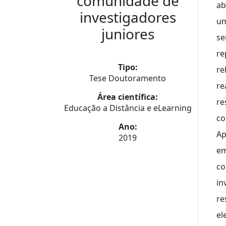
comunidade de
ab
investigadores
um
juniores
se
re
Tipo:
re
Tese Doutoramento
re
Área científica:
re
Educação a Distância e eLearning
co
Ano:
Ap
2019
em
co
in
re
el