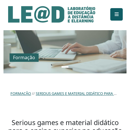
Ir para o conteúdo principal
Informações de acessibilidade
Mapa do site
Formação
FORMAÇÃO
SERIOUS GAMES E MATERIAL DIDÁTICO PARA O ENSINO SUPERIOR NA EDUCAÇÃO A DISTÂNCIA: UM ESTUDO DE CASO
Serious games e material didático