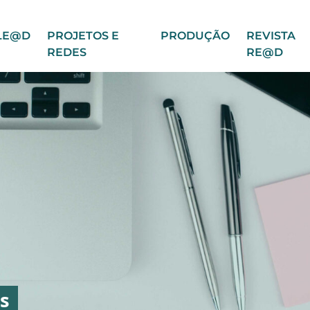
LE@D
PROJETOS E
PRODUÇÃO
REVISTA
REDES
RE@D
s