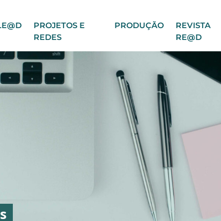
LE@D
PROJETOS E
PRODUÇÃO
REVISTA
REDES
RE@D
s