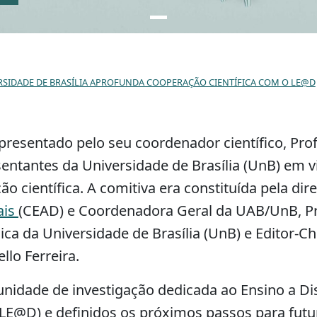
ERSIDADE DE BRASÍLIA APROFUNDA COOPERAÇÃO CIENTÍFICA COM O LE@D
resentado pelo seu coordenador científico, Prof
ntantes da Universidade de Brasília (UnB) em vis
científica. A comitiva era constituída pela dir
ais
(CEAD) e Coordenadora Geral da UAB/UnB, Pro
ísica da Universidade de Brasília (UnB) e Editor-C
llo Ferreira.
 unidade de investigação dedicada ao Ensino a Di
(LE@D) e definidos os próximos passos para futu