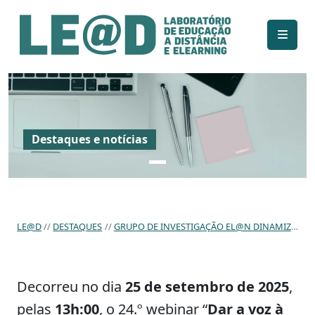
Ir para o conteúdo principal
Informações de acessibilidade
Mapa do site
Destaques e notícias
LE@D
DESTAQUES
GRUPO DE INVESTIGAÇÃO EL@N DINAMIZA WEBINAR SOBRE «GAMIFICAÇÃO E O USO DE RECURSOS DIGITAIS NO ENSINO DE PORTUGUÊS COMO LÍNGUA ADICIONAL (PLA)»
Decorreu no dia
25 de setembro de 2025
,
pelas
13h:00
, o 24.º webinar “
Dar a voz à