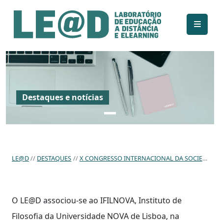
Ir para o conteúdo principal
Informações de acessibilidade
Mapa do site
Destaques e notícias
LE@D
DESTAQUES
X CONGRESSO INTERNACIONAL DA SOCIEDADE DE FILOSOFIA DA EDUCAÇÃO DE LÍNGUA PORTUGUESA | LISBOA, 9-11 DE SETEMBRO DE 2026 | CHAMADA PARA RESUMOS
O LE@D associou-se ao IFILNOVA, Instituto de
Filosofia da Universidade NOVA de Lisboa, na