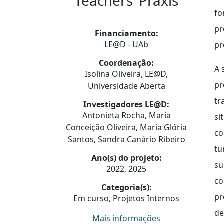
Teachers’ Praxis
fo
pr
Financiamento:
LE@D - UAb
pr
Coordenação:
A 
Isolina Oliveira, LE@D,
pr
Universidade Aberta
tr
Investigadores LE@D:
Antonieta Rocha, Maria
si
Conceição Oliveira, Maria Glória
co
Santos, Sandra Canário Ribeiro
tu
Ano(s) do projeto:
su
2022, 2025
co
Categoria(s):
pr
Em curso, Projetos Internos
de
Mais informações