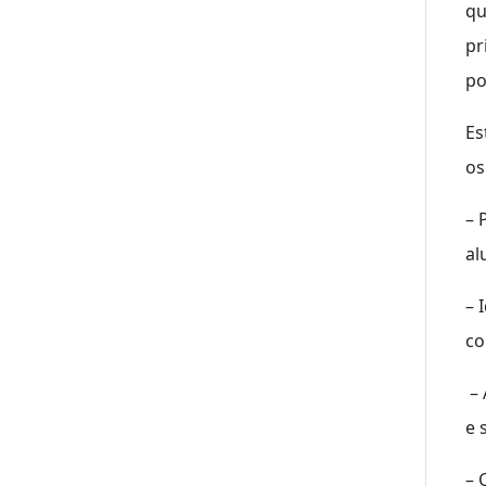
qu
pr
po
Es
os
– 
al
– 
co
– 
e 
– 