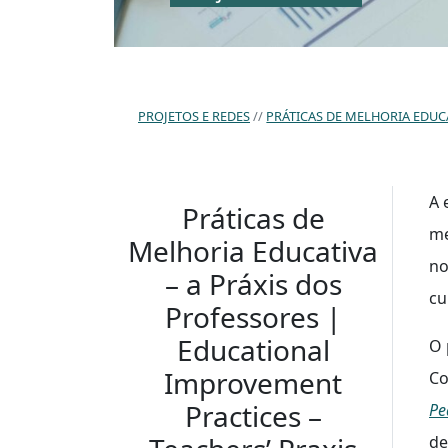
PROJETOS E REDES
PRÁTICAS DE MELHORIA EDUCA
A 
Práticas de
me
Melhoria Educativa
no
– a Práxis dos
cu
Professores |
Educational
O 
Improvement
Co
Practices –
Pe
de