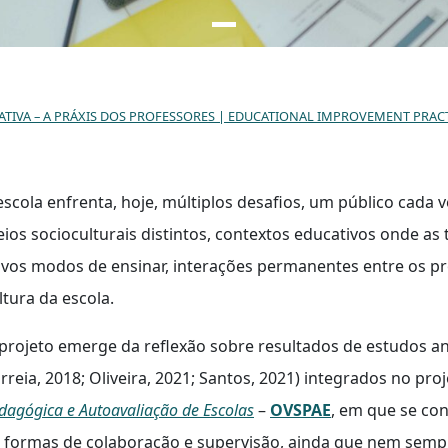
TIVA – A PRÁXIS DOS PROFESSORES | EDUCATIONAL IMPROVEMENT PRACTI
escola enfrenta, hoje, múltiplos desafios, um público cada 
ios socioculturais distintos, contextos educativos onde as 
vos modos de ensinar, interações permanentes entre os p
ltura da escola.
projeto emerge da reflexão sobre resultados de estudos ant
rreia, 2018; Oliveira, 2021; Santos, 2021) integrados no pro
dagógica e Autoavaliação de Escolas
–
OVSPAE
, em que se con
 formas de colaboração e supervisão, ainda que nem sempr