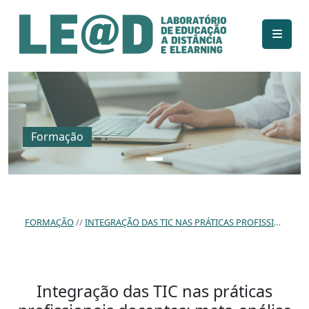
Ir para o conteúdo principal
Informações de acessibilidade
Mapa do site
Formação
FORMAÇÃO
INTEGRAÇÃO DAS TIC NAS PRÁTICAS PROFISSIONAIS DOCENTES: META-ANÁLISE DE PLANOS DE FORMAÇÃO CONTÍNUA ENTRE 2014 E 2019.
Integração das TIC nas práticas