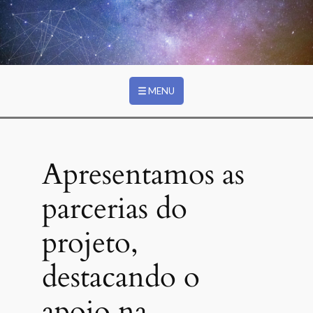
Ir para o conteúdo principal
PARCERIAS
MENU
Apresentamos as
parcerias do
projeto,
destacando o
apoio na